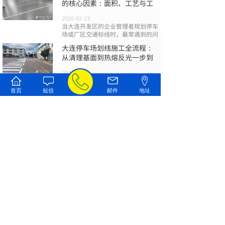
的核心因素：面积、工艺与工
2026-02-23
当大连开发区的企业管理者规划停车
场或厂区交通标线时，最常遇到的问
大连停车场划线施工全流程：
从清理基面到热熔反光一步到
2026-02-09
一个规范、清晰且耐用的停车场标
线，不仅是引导车流、保障安全的基
首页
短信
邮件
地址
础
大连道路划线避坑指南：报
价、材料与验收的三大关键
2026-01-26
在大连进行停车场、园区或市政道路
的标线施工时，您是否曾为混乱的报
查看全部文章
联系我们
187-4205-5588