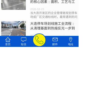
的核心因素：面积、工艺与工
2026-02-23
当大连开发区的企业管理者规划停车
场或厂区交通标线时，最常遇到的问
大连停车场划线施工全流程：
从清理基面到热熔反光一步到
2026-02-09
一个规范、清晰且耐用的停车场标
线，不仅是引导车流、保障安全的基
首页
短信
邮件
地址
础
大连道路划线避坑指南：报
价、材料与验收的三大关键
2026-01-26
在大连进行停车场、园区或市政道路
的标线施工时，您是否曾为混乱的报
查看全部文章
联系我们
187-4205-5588