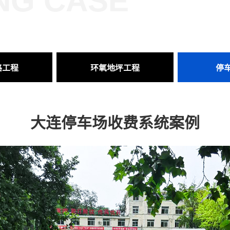
NG CASE
路工程
环氧地坪工程
停
大连停车场收费系统案例