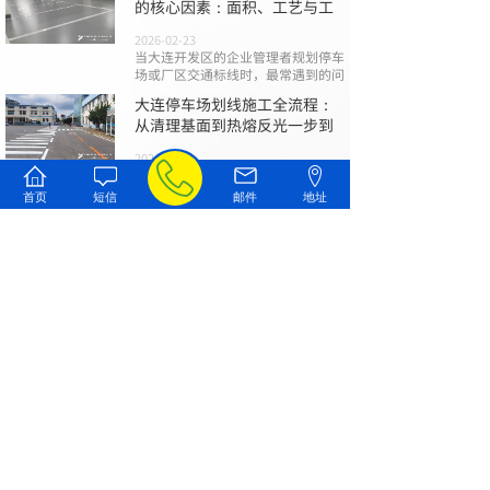
的核心因素：面积、工艺与工
2026-02-23
当大连开发区的企业管理者规划停车
场或厂区交通标线时，最常遇到的问
大连停车场划线施工全流程：
从清理基面到热熔反光一步到
2026-02-09
一个规范、清晰且耐用的停车场标
线，不仅是引导车流、保障安全的基
首页
短信
邮件
地址
础
大连道路划线避坑指南：报
价、材料与验收的三大关键
2026-01-26
在大连进行停车场、园区或市政道路
的标线施工时，您是否曾为混乱的报
查看全部文章
联系我们
187-4205-5588