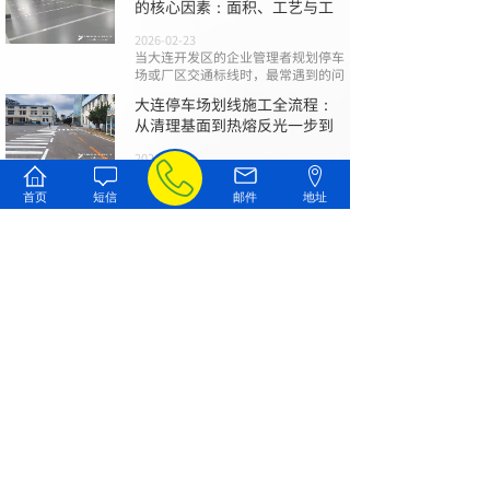
的核心因素：面积、工艺与工
2026-02-23
当大连开发区的企业管理者规划停车
场或厂区交通标线时，最常遇到的问
大连停车场划线施工全流程：
从清理基面到热熔反光一步到
2026-02-09
一个规范、清晰且耐用的停车场标
线，不仅是引导车流、保障安全的基
首页
短信
邮件
地址
础
大连道路划线避坑指南：报
价、材料与验收的三大关键
2026-01-26
在大连进行停车场、园区或市政道路
的标线施工时，您是否曾为混乱的报
查看全部文章
联系我们
187-4205-5588