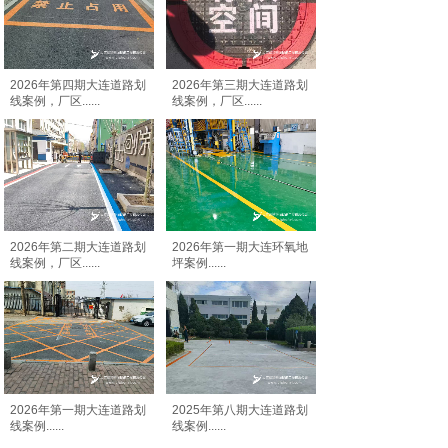
2026年第四期大连道路划
2026年第三期大连道路划
线案例，厂区
......
线案例，厂区
......
2026年第二期大连道路划
2026年第一期大连环氧地
线案例，厂区
......
坪案例
......
2026年第一期大连道路划
2025年第八期大连道路划
线案例
......
线案例
......