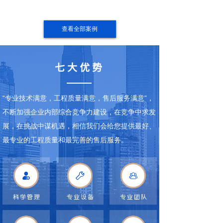
查看全部案例
七大优势
“专业技术满意，工程质量满意，售后服务满意”，
不断加强企业内部综合竞争力建设，在竞争中求发
展，在挑战中谋机遇，相信我们会给您提供最好、
最专业的工程质量和最完善的售后服务。