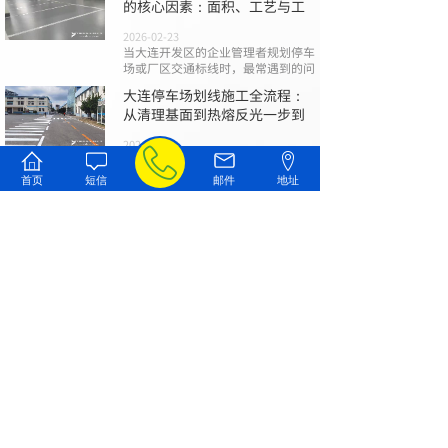
的核心因素：面积、工艺与工
2026-02-23
当大连开发区的企业管理者规划停车
场或厂区交通标线时，最常遇到的问
大连停车场划线施工全流程：
从清理基面到热熔反光一步到
2026-02-09
一个规范、清晰且耐用的停车场标
线，不仅是引导车流、保障安全的基
首页
短信
邮件
地址
础
大连道路划线避坑指南：报
价、材料与验收的三大关键
2026-01-26
在大连进行停车场、园区或市政道路
的标线施工时，您是否曾为混乱的报
查看全部文章
联系我们
187-4205-5588