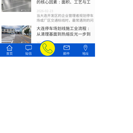
的核心因素：面积、工艺与工
2026-02-23
当大连开发区的企业管理者规划停车
场或厂区交通标线时，最常遇到的问
大连停车场划线施工全流程：
从清理基面到热熔反光一步到
2026-02-09
一个规范、清晰且耐用的停车场标
线，不仅是引导车流、保障安全的基
首页
短信
邮件
地址
础
大连道路划线避坑指南：报
价、材料与验收的三大关键
2026-01-26
在大连进行停车场、园区或市政道路
的标线施工时，您是否曾为混乱的报
查看全部文章
联系我们
187-4205-5588