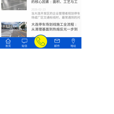
的核心因素：面积、工艺与工
2026-02-23
当大连开发区的企业管理者规划停车
场或厂区交通标线时，最常遇到的问
大连停车场划线施工全流程：
从清理基面到热熔反光一步到
2026-02-09
一个规范、清晰且耐用的停车场标
线，不仅是引导车流、保障安全的基
首页
短信
邮件
地址
础
大连道路划线避坑指南：报
价、材料与验收的三大关键
2026-01-26
在大连进行停车场、园区或市政道路
的标线施工时，您是否曾为混乱的报
查看全部文章
联系我们
187-4205-5588