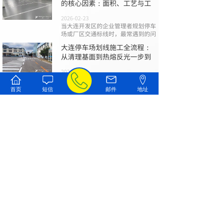
的核心因素：面积、工艺与工
2026-02-23
当大连开发区的企业管理者规划停车
场或厂区交通标线时，最常遇到的问
大连停车场划线施工全流程：
从清理基面到热熔反光一步到
2026-02-09
一个规范、清晰且耐用的停车场标
线，不仅是引导车流、保障安全的基
首页
短信
邮件
地址
础
大连道路划线避坑指南：报
价、材料与验收的三大关键
2026-01-26
在大连进行停车场、园区或市政道路
的标线施工时，您是否曾为混乱的报
查看全部文章
联系我们
187-4205-5588